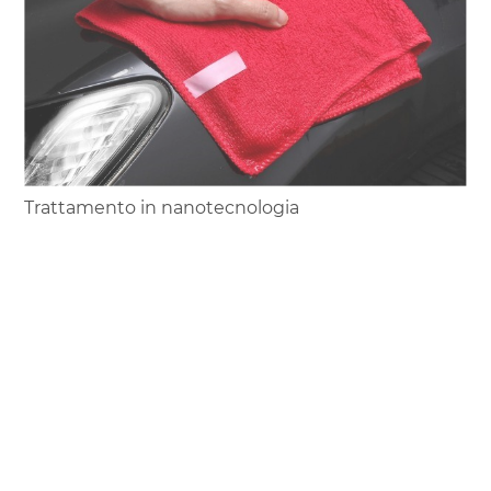
Trattamento in nanotecnologia
COOKIE
Questo sito web utilizza i cookie. Maggiori informazioni sui
condividi
cookie sono disponibili a
questo link
. Continuando ad
utilizzare questo sito si acconsente all'utilizzo dei cookie
durante la navigazione.
ACCETTA
Copyright © 2020-2026 Color Auto srl - Car Color Srl